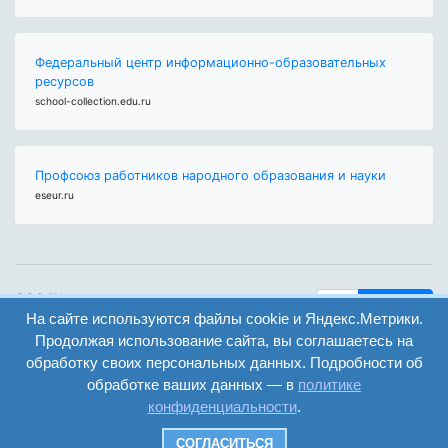
Федеральный центр информационно-образовательных
ресурсов
school-collection.edu.ru
Профсоюз работников народного образования и науки
eseur.ru
ООО "Центр
Найти
образования и
На сайте используются файлы cookie и Яндекс.Метрики.
вход
консалтинга"
Продолжая использование сайта, вы соглашаетесь на
Версия
Волгоград 2008-
обработку своих персональных данных. Подробности об
регистрация
сайта для
2026
обработке ваших данных — в
политике
слабовидящих
конфиденциальности
.
Сайт создан на
конструкторе
СОГЛАСИТЬСЯ
ОШКОЛЕ.РУ